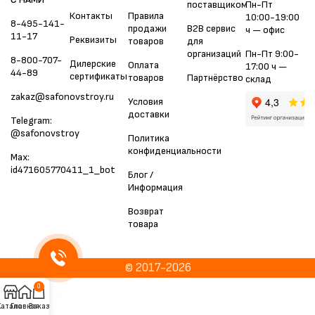
поставщиком
Пн-Пт
Контакты
Правила
10:00-19:00
8-495-141-
продажи
B2B сервис
ч — офис
11-17
Реквизиты
товаров
для
организаций
Пн-Пт 9:00-
8-800-707-
Дилерские
Оплата
17:00 ч —
44-89
сертификаты
товаров
Партнёрство
склад
zakaz@safonovstroy.ru
Условия
доставки
Telegram:
@safonovstroy
Политика
конфиденциальности
Max:
id471605770411_1_bot
Блог /
Информация
Возврат
товара
© 2017-2026
0
Каталог
Главная
Заказ