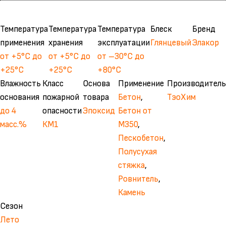
Температура
Температура
Температура
Блеск
Бренд
применения
хранения
эксплуатации
Глянцевый
Элакор
от +5°С до
от +5°С до
от –30°С до
+25°С
+25°С
+80°С
Влажность
Класс
Основа
Применение
Производитель
основания
пожарной
товара
Бетон
,
ТэоХим
до 4
опасности
Эпоксид
Бетон от
масс.%
КМ1
М350
,
Пескобетон
,
Полусухая
стяжка
,
Ровнитель
,
Камень
Сезон
Лето