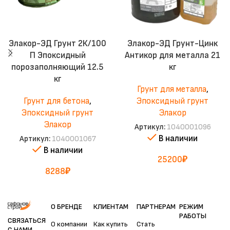
Элакор-ЭД Грунт 2К/100
Элакор-ЭД Грунт-Цинк
П Эпоксидный
Антикор для металла 21
порозаполняющий 12.5
кг
кг
Грунт для металла
,
Грунт для бетона
,
Эпоксидный грунт
Эпоксидный грунт
Элакор
Элакор
Артикул:
1040001096
В наличии
Артикул:
1040001067
В наличии
25200
₽
8288
₽
О БРЕНДЕ
КЛИЕНТАМ
ПАРТНЕРАМ
РЕЖИМ
РАБОТЫ
СВЯЗАТЬСЯ
О компании
Как купить
Стать
С НАМИ