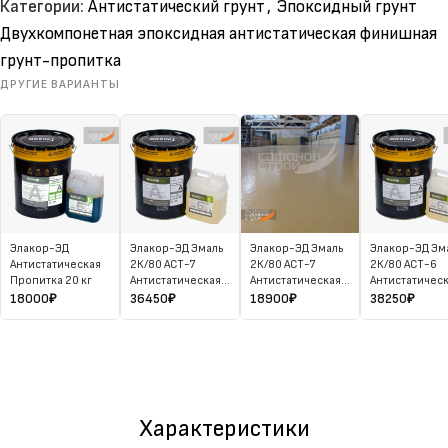
Категории:
Антистатический грунт
,
Эпоксидный грунт
Двухкомпонетная эпоксидная антистатическая финишная
грунт-пропитка
ДРУГИЕ ВАРИАНТЫ
Элакор-ЭД
Элакор-ЭД Эмаль
Элакор-ЭД Эмаль
Элакор-ЭД Эм
Антистатическая
2К/80 АСТ-7
2К/80 АСТ-7
2К/80 АСТ-6
Пропитка 20 кг
Антистатическая
Антистатическая
Антистатичес
30 кг
15 кг
30 кг
18000
₽
36450
₽
18900
₽
38250
₽
Характеристики