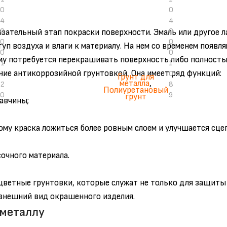
0
0
4
4
0
0
язательный этап покраски поверхности. Эмаль или другое 
0
0
п воздуха и влаги к материалу. На нем со временем появл
0
0
му потребуется перекрашивать поверхность либо полность
1
1
ние антикоррозийной грунтовкой. Она имеет ряд функций:
1
0
Грунт для
металла
,
2
8
Полиуретановый
0
9
грунт
авчины;
ому краска ложиться более ровным слоем и улучшается сце
очного материала.
цветные грунтовки, которые служат не только для защиты 
 металлу