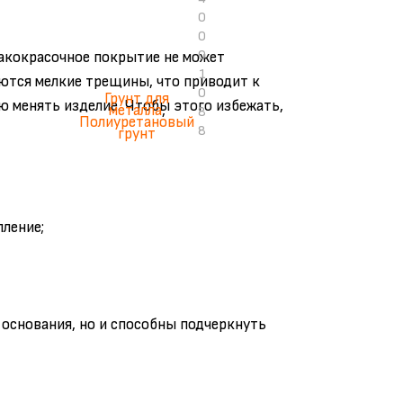
0
0
0
лакокрасочное покрытие не может
1
яются мелкие трещины, что приводит к
0
Грунт для
ю менять изделие. Чтобы этого избежать,
металла
,
8
Полиуретановый
8
грунт
пление;
основания, но и способны подчеркнуть