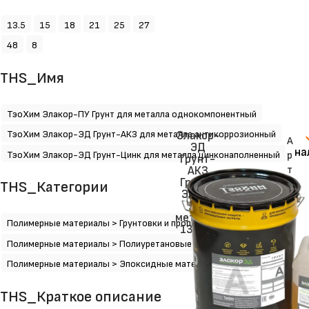
13.5
15
18
21
25
27
48
8
THS_Имя
ТэоХим Элакор-ПУ Грунт для металла однокомпонентный
ТэоХим Элакор-ЭД Грунт-АКЗ для металла антикоррозионный
Элакор-
А
ЭД
на
ТэоХим Элакор-ЭД Грунт-Цинк для металла цинконаполненный
р
Грунт-
т
АКЗ
Грунт-
и
THS_Категории
Эмаль
к
для
у
металла
Полимерные материалы > Грунтовки и пропитки
л:
13,5 кг
1
Полимерные материалы > Полиуретановые материалы
0
Полимерные материалы > Эпоксидные материалы
4
0
THS_Краткое описание
0