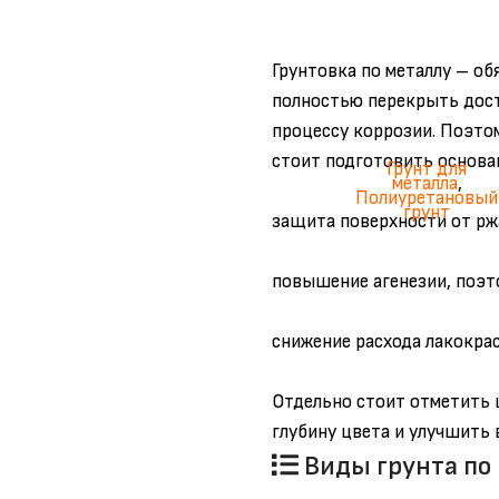
Грунтовка по металлу – об
полностью перекрыть досту
процессу коррозии. Поэто
стоит подготовить основа
Грунт для
металла
,
Полиуретановый
грунт
защита поверхности от рж
повышение агенезии, поэт
снижение расхода лакокрас
Отдельно стоит отметить 
Виды грунта по