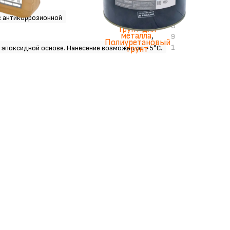
0
1
с антикоррозионной
0
Грунт для
металла
,
9
Полиуретановый
1
 эпоксидной основе. Нанесение возможно от +5°С.
грунт