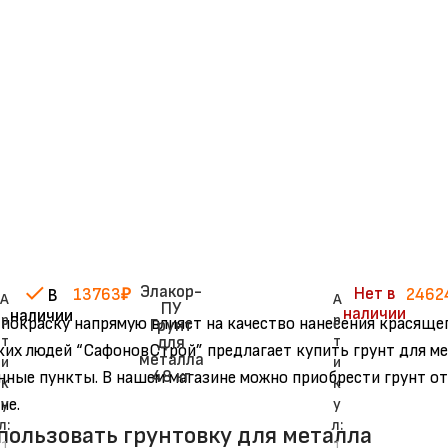
Элакор-
Нет в
13763
₽
2462
В
А
А
ПУ
наличии
наличии
р
р
 покраску напрямую влияет на качество нанесения красящег
Грунт
т
т
для
ких людей “СафоновСтрой” предлагает купить грунт для ме
металла
и
и
48 кг
енные пункты. В нашем магазине можно приобрести грунт о
к
к
у
у
л:
л:
пользовать грунтовку для металла
1
1