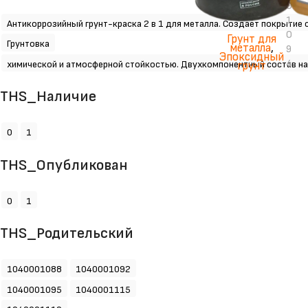
0
1
Антикоррозийный грунт-краска 2 в 1 для металла. Создаёт покрытие 
0
Грунт для
Грунтовка
металла
,
9
Эпоксидный
4
химической и атмосферной стойкостью. Двухкомпонентный состав на
грунт
THS_Наличие
0
1
THS_Опубликован
0
1
THS_Родительский
1040001088
1040001092
1040001095
1040001115