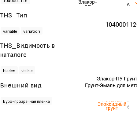
1040001119
Элакор-
А
ЭД
на
р
Грунт-
THS_Тип
т
Цинк
Антикор
и
для
к
variable
variation
металла
у
21 кг
л:
THS_Видимость в
1
каталоге
0
4
0
hidden
visible
0
0
Внешний вид
1
0
Грунт для
металла
,
9
Буро-прозрачная плёнка
Эпоксидный
6
грунт