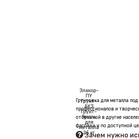
Элакор-
ПУ
Грунтовка для металла под
Грунт-
АКЗ
профессионалов и творчес
Грунт-
Эмаль
отправкой в другие насел
для
металла
25 кг
Зачем нужно ис