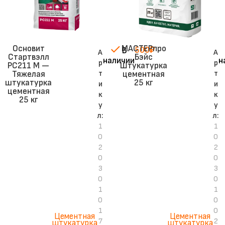
Основит
МАСТЕРпро
500
₽
В
А
А
Стартвэлл
Бэйс
наличии
н
р
р
PC211 M —
Штукатурка
т
т
Тяжелая
цементная
штукатурка
25 кг
и
и
цементная
к
к
25 кг
у
у
л:
л:
1
1
0
0
2
2
0
0
3
3
0
0
1
1
0
0
1
0
Цементная
Цементная
7
2
штукатурка
штукатурка