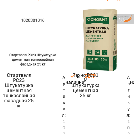
Стартвэлл
Техно PC21
527
₽
В
А
А
PC23
M
наличии
н
р
р
Штукатурка
Штукатурка
т
т
цементная
цементная
тонкослойная
25 кг
и
и
фасадная 25
к
к
кг
у
у
л:
л:
1
1
0
0