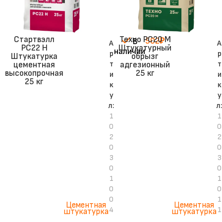
Стартвэлл
Техно PC20 M
502
₽
В
А
А
PC22 H
Штукатурный
наличии
р
р
Штукатурка
обрызг
т
т
цементная
адгезионный
высокопрочная
25 кг
и
и
25 кг
к
к
у
у
л:
л:
1
1
0
0
2
2
0
0
3
3
0
0
1
1
0
0
0
1
Цементная
Цементная
4
1
штукатурка
штукатурка