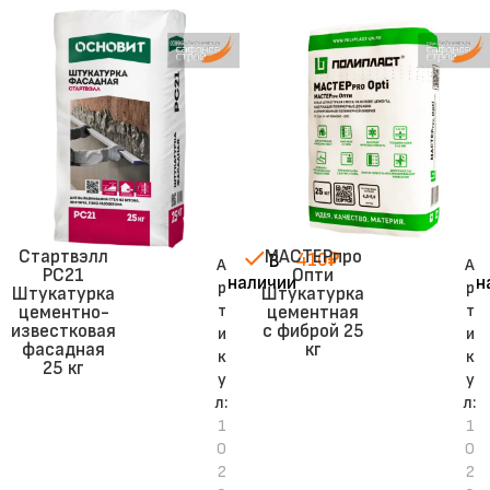
Стартвэлл
МАСТЕРпро
410
₽
В
А
А
PC21
Опти
наличии
н
р
р
Штукатурка
Штукатурка
т
т
цементно-
цементная
известковая
с фиброй 25
и
и
фасадная
кг
к
к
25 кг
у
у
л:
л:
1
1
0
0
2
2