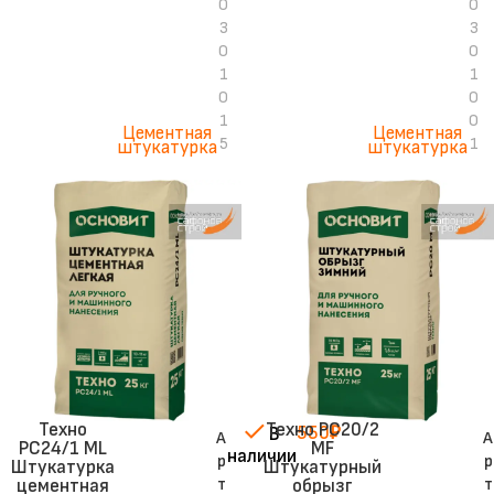
0
0
3
3
0
0
1
1
0
0
1
0
Цементная
Цементная
5
1
штукатурка
штукатурка
Техно
Техно PC20/2
550
₽
В
А
А
PC24/1 ML
MF
наличии
р
р
Штукатурка
Штукатурный
т
т
цементная
обрызг