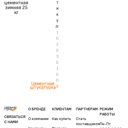
т
цементная
зимняя 25
и
кг
к
у
л:
1
0
2
0
3
0
1
0
0
Цементная
6
штукатурка
О БРЕНДЕ
КЛИЕНТАМ
ПАРТНЕРАМ
РЕЖИМ
РАБОТЫ
СВЯЗАТЬСЯ
О компании
Как купить
Стать
С НАМИ
поставщиком
Пн-Пт