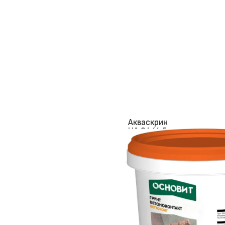
Акваскрин
HA 64 (4.5
кг)
Акриловая
готовая