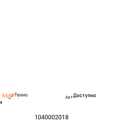
Техно
Доступно
550
₽
Арт
Профколор
по заказу
и
ику
CST995
л:
1
CM2 KM0
(25 кг)
040
Силикатная
002
краска
Краски
015
интерьерные