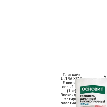
Плитсэйв
А
ULTRA XE15
р
Е светло-
т
серый 021
(1 кг)
и
Эпоксидная
к
затирка
у
эластичная
л: