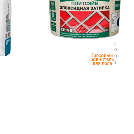
1
0
2
0
2
0
3
0
Гипсовый
0
ровнитель
1
для пола