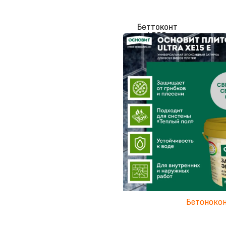
Беттоконт
LP55
Бетоноконтакт
6 кг
Бетоноко