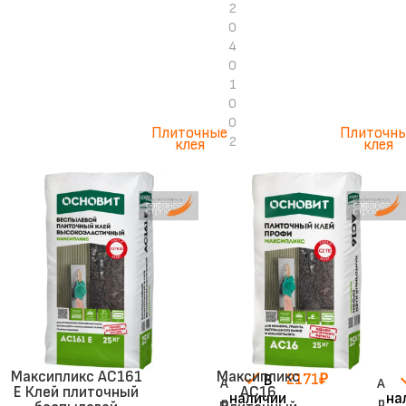
2
0
4
0
1
0
0
Плиточные
Плиточн
2
клея
клея
Максипликс АС161
Максипликс
2171
₽
В
А
А
Е Клей плиточный
AC16
наличии
на
р
р