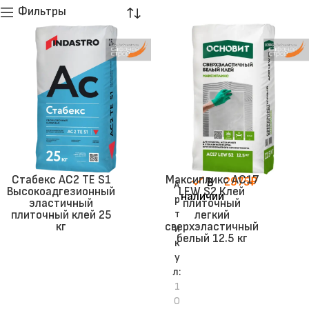
Фильтры
Стабекс AC2 TE S1
Максипликс AC17
2975
₽
В
А
Высокоадгезионный
LEW S2 Клей
наличии
р
эластичный
плиточный
т
плиточный клей 25
легкий
кг
сверхэластичный
и
белый 12.5 кг
к
у
л:
1
0