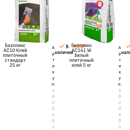
Базпликс
Белпликс
433
₽
В
А
А
AC10 Клей
AC141 W
наличии
нал
р
р
плиточный
Белый
т
т
стандарт
плиточный
25 кг
клей 5 кг
и
и
к
к
у
у
л:
л:
1
1
0
0
2
2
0
0
4
4
0
0
1
1