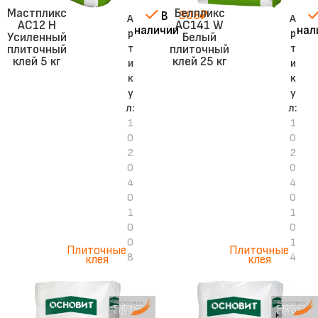
Мастпликс
Белпликс
308
₽
В
А
А
АС12 H
AC141 W
наличии
нал
р
р
Усиленный
Белый
т
т
плиточный
плиточный
клей 5 кг
клей 25 кг
и
и
к
к
у
у
л:
л:
1
1
0
0
2
2
0
0
4
4
0
0
1
1
0
0
0
1
Плиточные
Плиточные
8
4
клея
клея