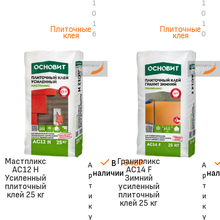
1
1
0
0
1
1
Плиточные
Плиточные
6
0
клея
клея
Мастпликс
Гранипликс
648
₽
В
А
А
АС12 H
AC14 F
наличии
нал
р
р
Усиленный
Зимний
т
т
плиточный
усиленный
клей 25 кг
плиточный
и
и
клей 25 кг
к
к
у
у