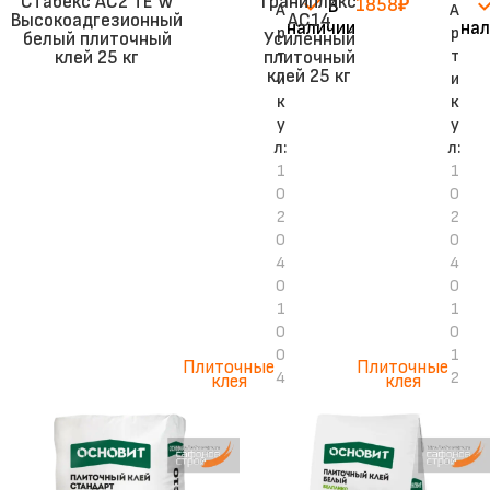
Стабекс AC2 TE W
Гранипликс
1858
₽
В
А
А
Высокоадгезионный
АС14
наличии
нал
р
р
белый плиточный
Усиленный
т
т
клей 25 кг
плиточный
клей 25 кг
и
и
к
к
у
у
л:
л:
1
1
0
0
2
2
0
0
4
4
0
0
1
1
0
0
0
1
Плиточные
Плиточные
4
2
клея
клея