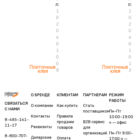
л:
л:
1
1
0
0
2
2
0
0
4
4
0
0
1
1
0
0
0
1
Плиточные
Плиточные
9
3
клея
клея
О БРЕНДЕ
КЛИЕНТАМ
ПАРТНЕРАМ
РЕЖИМ
РАБОТЫ
СВЯЗАТЬСЯ
О компании
Как купить
Стать
С НАМИ
поставщиком
Пн-Пт
Контакты
Правила
10:00-19:00
8-495-141-
продажи
B2B сервис
ч — офис
11-17
Реквизиты
товаров
для
организаций
Пн-Пт 9:00-
8-800-707-
Дилерские
Оплата
17:00 ч —