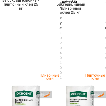
Высокоадгезионный
АС13
наличии
р
плиточный клей 25
Бактерицидный
т
кг
плиточный
клей 25 кг
и
к
у
л:
1
0
2
0
4
0
1
0
0
Плиточные
Плиточные
1
клея
клея