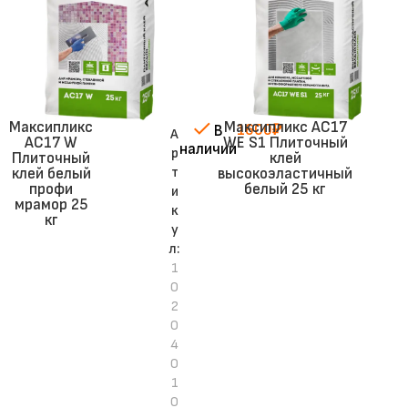
Максипликс
Максипликс AC17
1600
₽
В
А
АС17 W
WЕ S1 Плиточный
наличии
р
Плиточный
клей
т
клей белый
высокоэластичный
профи
белый 25 кг
и
мрамор 25
к
кг
у
л:
1
0
2
0
4
0
1
0