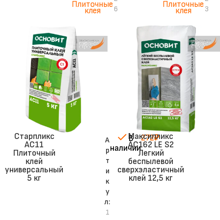
Плиточные
Плиточные
6
3
клея
клея
Старпликс
Максипликс
272
₽
В
А
AC11
АС162 LE S2
наличии
р
Плиточный
Легкий
т
клей
беспылевой
универсальный
сверхэластичный
и
5 кг
клей 12,5 кг
к
у
л:
1