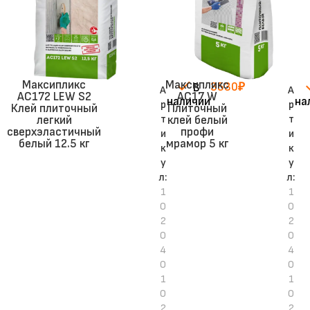
Максипликс
Максипликс
3530
₽
В
А
А
AC172 LEW S2
АС17 W
наличии
на
р
р
Клей плиточный
Плиточный
т
т
легкий
клей белый
сверхэластичный
профи
и
и
белый 12.5 кг
мрамор 5 кг
к
к
у
у
л:
л:
1
1
0
0
2
2
0
0
4
4
0
0
1
1
0
0
2
2