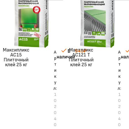
Максипликс
Мастпликс
946
₽
В
А
А
АС15
АС121 Т
наличии
нал
р
р
Плиточный
Плиточный
т
т
клей 25 кг
клей 25 кг
и
и
к
к
у
у
л:
л:
1
1
0
0
2
2
0
0
4
4
0
0