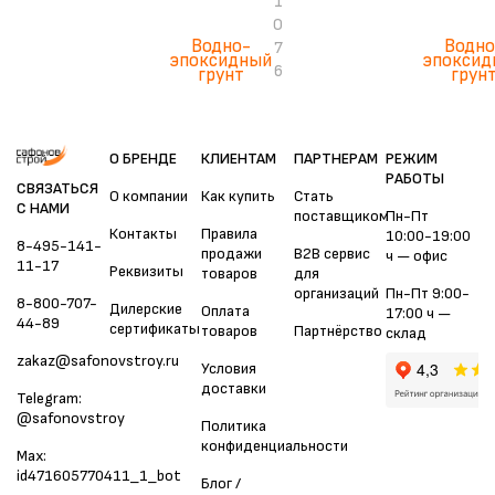
1
0
Водно-
Водно
7
эпоксидный
эпоксид
6
грунт
грун
О БРЕНДЕ
КЛИЕНТАМ
ПАРТНЕРАМ
РЕЖИМ
РАБОТЫ
СВЯЗАТЬСЯ
О компании
Как купить
Стать
С НАМИ
поставщиком
Пн-Пт
Контакты
Правила
10:00-19:00
8-495-141-
продажи
B2B сервис
ч — офис
11-17
Реквизиты
товаров
для
организаций
Пн-Пт 9:00-
8-800-707-
Дилерские
Оплата
17:00 ч —
44-89
сертификаты
товаров
Партнёрство
склад
zakaz@safonovstroy.ru
Условия
доставки
Telegram:
@safonovstroy
Политика
конфиденциальности
Max:
id471605770411_1_bot
Блог /