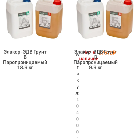
Элакор-ЭДВ Грунт
Элакор-ЭДВ Грунт
Нет в
27572
₽
А
В
В
наличии
р
Паропроницаемый
Паропроницаемый
т
18.6 кг
9.6 кг
и
к
у
л:
1
0
4
0
0
0