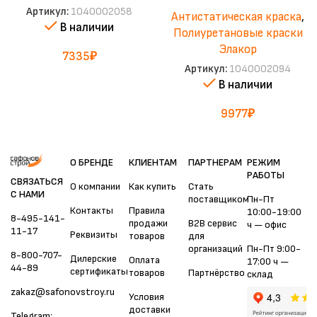
Артикул:
1040002058
Антистатическая краска
,
В наличии
Полиуретановые краски
Элакор
7335
₽
Артикул:
1040002094
В наличии
9977
₽
О БРЕНДЕ
КЛИЕНТАМ
ПАРТНЕРАМ
РЕЖИМ
РАБОТЫ
СВЯЗАТЬСЯ
О компании
Как купить
Стать
С НАМИ
поставщиком
Пн-Пт
Контакты
Правила
10:00-19:00
8-495-141-
продажи
B2B сервис
ч — офис
11-17
Реквизиты
товаров
для
организаций
Пн-Пт 9:00-
8-800-707-
Дилерские
Оплата
17:00 ч —
44-89
сертификаты
товаров
Партнёрство
склад
zakaz@safonovstroy.ru
Условия
доставки
Telegram: