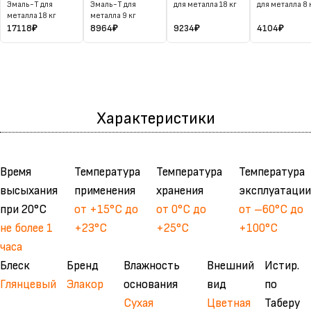
Эмаль-Т для
Эмаль-Т для
для металла 18 кг
для металла 8 
металла 18 кг
металла 9 кг
17118
₽
8964
₽
9234
₽
4104
₽
Характеристики
Время
Температура
Температура
Температура
высыхания
применения
хранения
эксплуатации
при 20°С
от +15°С до
от 0°С до
от –60°С до
не более 1
+23°С
+25°С
+100°С
часа
Блеск
Бренд
Влажность
Внешний
Истир.
Глянцевый
Элакор
основания
вид
по
Сухая
Цветная
Таберу