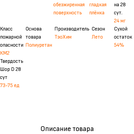
обезжиренная
гладкая
на 28
поверхность
плёнка
сут.
24 мг
Класс
Основа
Производитель
Сезон
Сухой
пожарной
товара
ТэоХим
Лето
остаток
опасности
Полиуретан
54%
КМ2
Твердость
Шор D 28
сут
73-75 ед
Описание товара