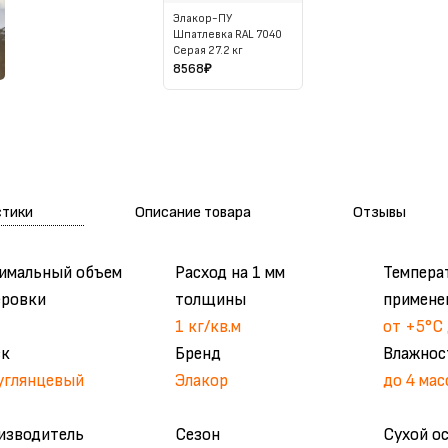
Элакор-ПУ
Шпатлевка RAL 7040
Серая 27.2 кг
8568
₽
стики
Описание товара
Отзывы
имальный объем
Расход на 1 мм
Темпера
еровки
толщины
примене
1 кг/кв.м
от +5°С
ск
Бренд
Влажнос
углянцевый
Элакор
до 4 мас
изводитель
Сезон
Сухой о