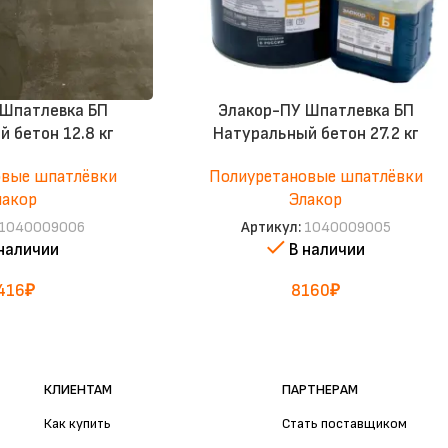
 Шпатлевка БП
Элакор-ПУ Шпатлевка БП
 бетон 12.8 кг
Натуральный бетон 27.2 кг
овые шпатлёвки
Полиуретановые шпатлёвки
лакор
Элакор
1040009006
Артикул:
1040009005
 наличии
В наличии
416
₽
8160
₽
КЛИЕНТАМ
ПАРТНЕРАМ
Как купить
Стать поставщиком