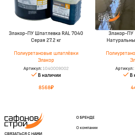
Элакор-ПУ Шпатлевка RAL 7040
Элакор-ПУ
Серая 27.2 кг
Натуральный
Полиуретановые шпатлёвки
Полиуретан
Элакор
Э
Артикул:
1040009002
Артикул:
В наличии
В
8568
₽
4
О БРЕНДЕ
О компании
СВЯЗАТЬСЯ С НАМИ