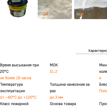
Характери
Время высыхания при
МОК
Мин
20°С
51.2
кол
не более 16 часов
4
Температура
Толщина нанесения за
Бле
эксплуатации
раз
Пол
от –60°С до +120°С
до 3 мм
Класс пожарной
Основа товара
Про