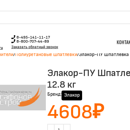
8-495-141-11-17
8-800-707-44-89
КОНТА
Заказать обратный звонок
ru
нители
Полиуретановые шпатлёвки
Элакор-ПУ Шпатлевка 
Элакор-ПУ Шпатле
12.8 кг
Бренд:
Элакор
4608
₽