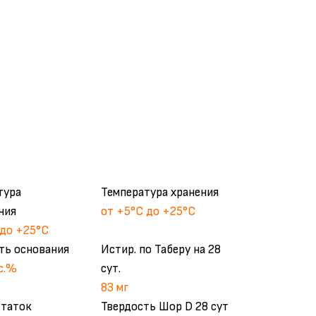
тура
Температура хранения
ния
от +5°С до +25°С
 до +25°С
ть основания
Истир. по Таберу на 28
с.%
сут.
83 мг
статок
Твердость Шор D 28 сут