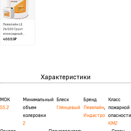
Левелайн LE
2k/100 Грунт
эпоксидный
Комплект 25 кг
46693
₽
Характеристики
МОК
Минимальный
Блеск
Бренд
Класс
55.2
объем
Глянцевый
Левелайн
,
пожарной
колеровки
Индастро
опасности
2
КМ2