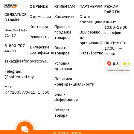
О БРЕНДЕ
КЛИЕНТАМ
ПАРТНЕРАМ
РЕЖИМ
РАБОТЫ
СВЯЗАТЬСЯ
О компании
Как купить
Стать
С НАМИ
поставщиком
Пн-Пт
Контакты
Правила
10:00-19:00
8-495-141-
продажи
B2B сервис
ч — офис
11-17
Реквизиты
товаров
для
организаций
Пн-Пт 9:00-
8-800-707-
Дилерские
Оплата
17:00 ч —
44-89
сертификаты
товаров
Партнёрство
склад
zakaz@safonovstroy.ru
Условия
доставки
Telegram:
@safonovstroy
Политика
конфиденциальности
Max:
id471605770411_1_bot
Блог /
Информация
Возврат
товара