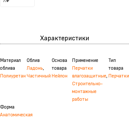
нитриловым
77
₽
обливом
Характеристики
Материал
Облив
Основа
Применение
Тип
облива
Ладонь
,
товара
Перчатки
товара
Полиуретан
Частичный
Нейлон
влагозащитные
,
Перчатки
Строительно-
монтажные
работы
Форма
Анатомическая