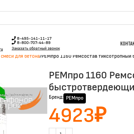
8-495-141-11-17
8-800-707-44-89
КОНТА
Заказать обратный звонок
ru
смеси для бетона
РЕМпро 1160 Ремсостав тиксотропный 
РЕМпро 1160 Ремс
быстротвердеющий
Бренд:
РЕМпро
4923
₽