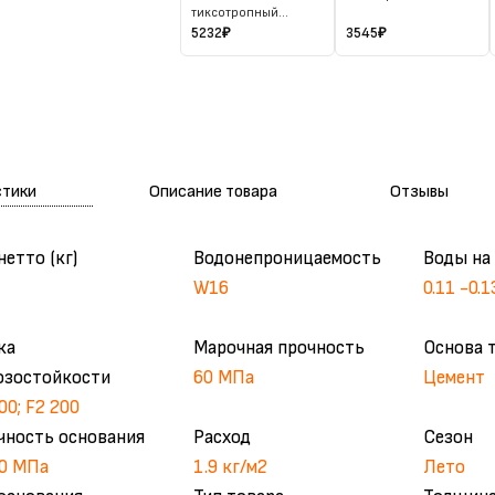
тиксотропный
быстротвердеющий
5232
₽
3545
₽
25 кг
стики
Описание товара
Отзывы
нетто (кг)
Водонепроницаемость
Воды на 
W16
0.11 -0.1
ка
Марочная прочность
Основа 
озостойкости
60 МПа
Цемент
00; F2 200
чность основания
Расход
Сезон
50 МПа
1.9 кг/м2
Лето