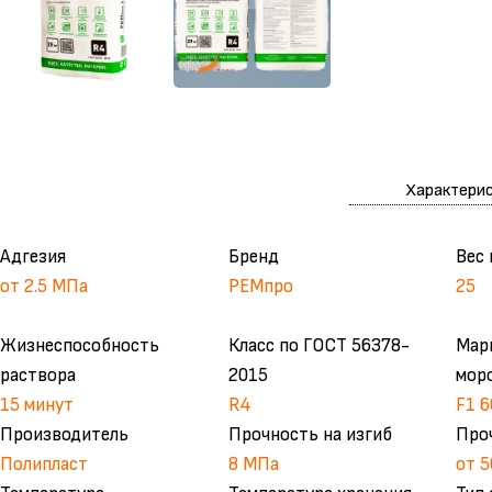
Характери
Адгезия
Бренд
Вес 
от 2.5 МПа
РЕМпро
25
Жизнеспособность
Класс по ГОСТ 56378-
Мар
раствора
2015
мор
15 минут
R4
F1 6
Производитель
Прочность на изгиб
Про
Полипласт
8 МПа
от 