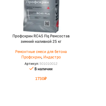
Профскрин RC45 Flq Ремсостав
SPECMIX
зимний наливной 25 кг
тиксо
Ремонтные смеси для бетона
Ремонтные
Профскрин
,
Индастро
Артикул:
501010012
Арти
В наличии
1730
₽