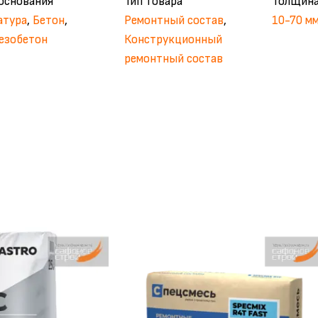
 основания
Тип товара
Толщина
атура
,
Бетон
,
Ремонтный состав
,
10-70 м
езобетон
Конструкционный
ремонтный состав