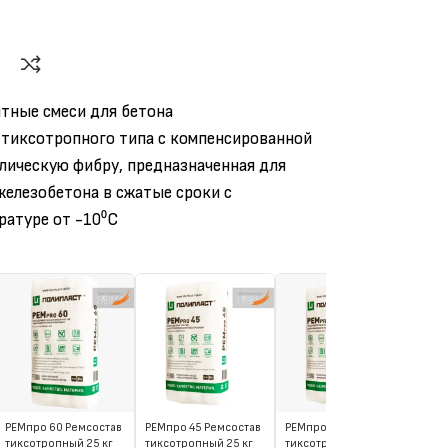
тные смеси для бетона
тиксотропного типа с компенсированной
лическую фибру, предназначенная для
железобетона в сжатые сроки с
ратуре от -10⁰С
РЕМ
тик
РЕМпро 60 Ремсостав
РЕМпро 45 Ремсостав
РЕМпро 40 Ремсостав
тиксотропный 25 кг
тиксотропный 25 кг
тиксотропный 25 кг