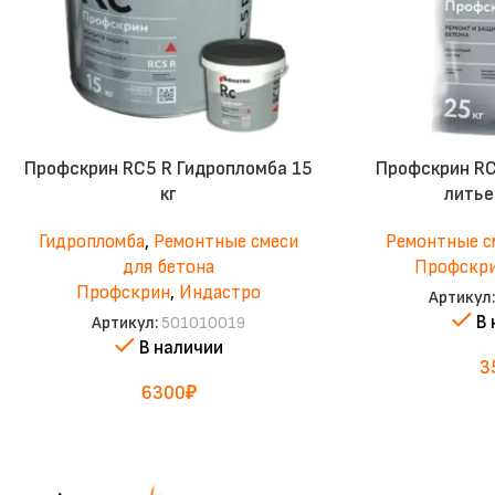
Профскрин RC5 R Гидропломба 15
Профскрин RC
кг
литье
Гидропломба
,
Ремонтные смеси
Ремонтные с
для бетона
Профскр
Профскрин
,
Индастро
Артикул
В
Артикул:
501010019
В наличии
3
6300
₽