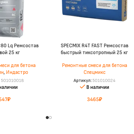
80 Lq Ремсостав
SPECMIX R4T FAST Ремсостав
вой 25 кг
быстрый тиксотропный 25 кг
меси для бетона
Ремонтные смеси для бетона
ин
,
Индастро
Спецмикс
:
501010018
Артикул:
501010024
 наличии
В наличии
547
₽
3465
₽