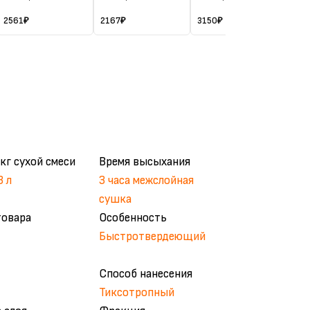
2561
₽
2167
₽
3150
₽
386
кг сухой смеси
Время высыхания
3 л
3 часа межслойная
сушка
товара
Особенность
Быстротвердеющий
Способ нанесения
Тиксотропный