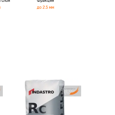
 слоя
Фракция
м
до 2.5 мм