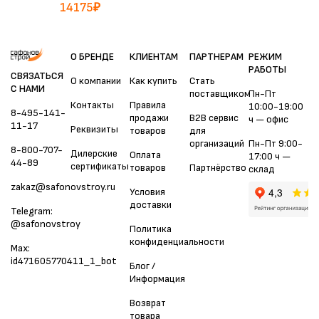
14175
₽
О БРЕНДЕ
КЛИЕНТАМ
ПАРТНЕРАМ
РЕЖИМ
РАБОТЫ
СВЯЗАТЬСЯ
О компании
Как купить
Стать
С НАМИ
поставщиком
Пн-Пт
Контакты
Правила
10:00-19:00
8-495-141-
продажи
B2B сервис
ч — офис
11-17
Реквизиты
товаров
для
организаций
Пн-Пт 9:00-
8-800-707-
Дилерские
Оплата
17:00 ч —
44-89
сертификаты
товаров
Партнёрство
склад
zakaz@safonovstroy.ru
Условия
доставки
Telegram:
@safonovstroy
Политика
конфиденциальности
Max:
id471605770411_1_bot
Блог /
Информация
Возврат
товара