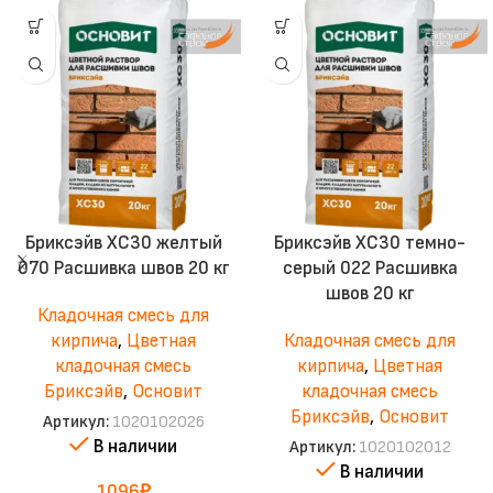
Бриксэйв ХС30 желтый
Бриксэйв XC30 темно-
070 Расшивка швов 20 кг
серый 022 Расшивка
швов 20 кг
Кладочная смесь для
кирпича
,
Цветная
Кладочная смесь для
кладочная смесь
кирпича
,
Цветная
Бриксэйв
,
Основит
кладочная смесь
Бриксэйв
,
Основит
Артикул:
1020102026
В наличии
Артикул:
1020102012
В наличии
1096
₽