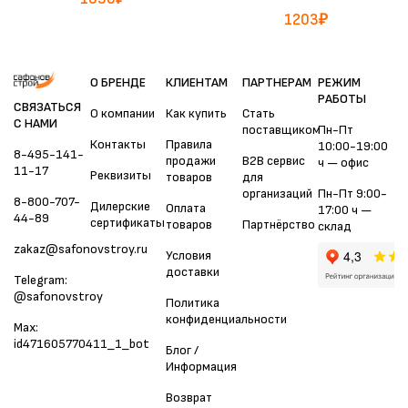
1203
₽
О БРЕНДЕ
КЛИЕНТАМ
ПАРТНЕРАМ
РЕЖИМ
РАБОТЫ
СВЯЗАТЬСЯ
О компании
Как купить
Стать
С НАМИ
поставщиком
Пн-Пт
Контакты
Правила
10:00-19:00
8-495-141-
продажи
B2B сервис
ч — офис
11-17
Реквизиты
товаров
для
организаций
Пн-Пт 9:00-
8-800-707-
Дилерские
Оплата
17:00 ч —
44-89
сертификаты
товаров
Партнёрство
склад
zakaz@safonovstroy.ru
Условия
доставки
Telegram:
@safonovstroy
Политика
конфиденциальности
Max:
id471605770411_1_bot
Блог /
Информация
Возврат