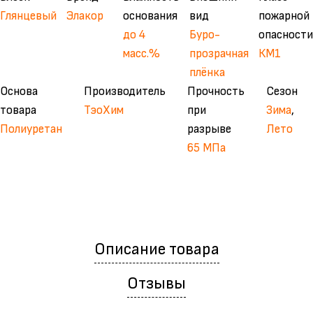
Глянцевый
Элакор
основания
вид
пожарной
до 4
Буро-
опасности
масс.%
прозрачная
КМ1
плёнка
Основа
Производитель
Прочность
Сезон
товара
ТэоХим
при
Зима
,
Полиуретан
разрыве
Лето
65 МПа
Описание товара
Отзывы