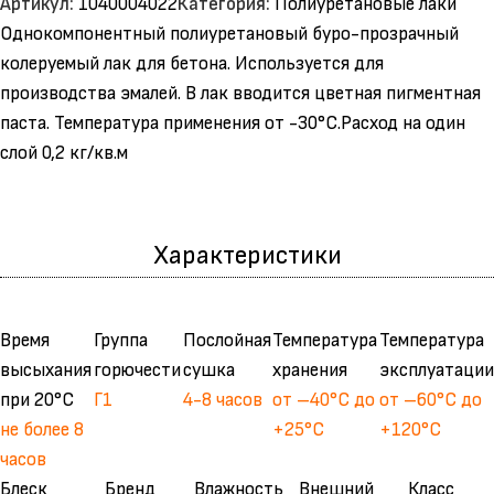
Артикул:
1040004022
Категория:
Полиуретановые лаки
Однокомпонентный полиуретановый буро-прозрачный
колеруемый лак для бетона. Используется для
производства эмалей. В лак вводится цветная пигментная
паста. Температура применения от -30°С.Расход на один
слой 0,2 кг/кв.м
Характеристики
Время
Группа
Послойная
Температура
Температура
высыхания
горючести
сушка
хранения
эксплуатации
при 20°С
Г1
4-8 часов
от –40°С до
от –60°С до
не более 8
+25°С
+120°С
часов
Блеск
Бренд
Влажность
Внешний
Класс