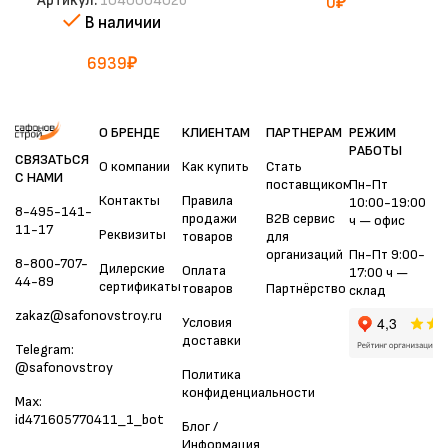
Артикул:
1040004026
0
₽
В наличии
6939
₽
О БРЕНДЕ
КЛИЕНТАМ
ПАРТНЕРАМ
РЕЖИМ
РАБОТЫ
СВЯЗАТЬСЯ
О компании
Как купить
Стать
С НАМИ
поставщиком
Пн-Пт
Контакты
Правила
10:00-19:00
8-495-141-
продажи
B2B сервис
ч — офис
11-17
Реквизиты
товаров
для
организаций
Пн-Пт 9:00-
8-800-707-
Дилерские
Оплата
17:00 ч —
44-89
сертификаты
товаров
Партнёрство
склад
zakaz@safonovstroy.ru
Условия
доставки
Telegram:
@safonovstroy
Политика
конфиденциальности
Max:
id471605770411_1_bot
Блог /
Информация