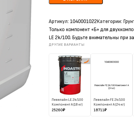
Артикул:
1040001022
Категории:
Грун
Только компонент «Б» для двухкомп
LE 2k/100. Будьте внимательны при за
ДРУГИЕ ВАРИАНТЫ
Левелайн LE 2k/100
Левелайн FE 2k/100
Компонент А (18 кг)
Компонент А (24 кг)
25260
₽
18711
₽