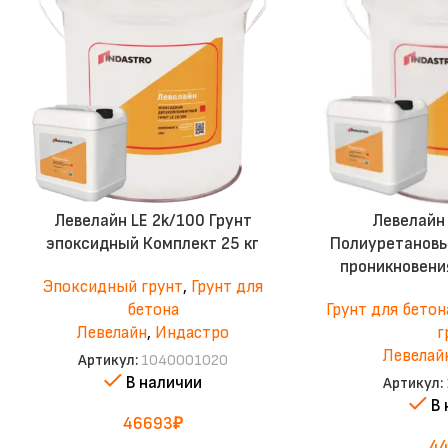
Левелайн LE 2k/100 Грунт
Левелайн 
эпоксидный Комплект 25 кг
Полиуретановы
проникновени
Эпоксидный грунт
,
Грунт для
бетона
Грунт для бетон
Левелайн
,
Индастро
г
Левелай
Артикул:
1040001020
В наличии
Артикул:
В
46693
₽
4