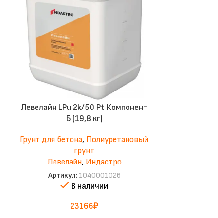
Левелайн LPu 2k/50 Pt Компонент
Элакор
Б (19,8 кг)
Укреп
Грунт для бетона
,
Полиуретановый
Грунт для бе
грунт
Левелайн
,
Индастро
Артикул:
1040001026
Артик
В наличии
Не
23166
₽