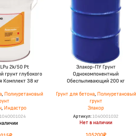
LPu 2k/50 Pt
Элакор-ПУ Грунт
й грунт глубокого
Однокомпонентный
я Комплект 38 кг
Обеспыливающий 200 кг
а
,
Полиуретановый
Грунт для бетона
,
Полиуретановый
рунт
грунт
н
,
Индастро
Элакор
1040001024
Артикул:
1040001032
Нет в наличии
 наличии
105200
₽
4015
₽