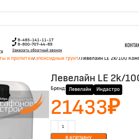
8-495-141-11-17
8-800-707-44-89
КОНТА
Заказать обратный звонок
ru
ты и пропитки
Эпоксидный грунт
Левелайн LE 2k/100 Комп
Левелайн LE 2k/100
Бренд:
Левелайн
Индастро
21433
₽
В КОРЗИНУ