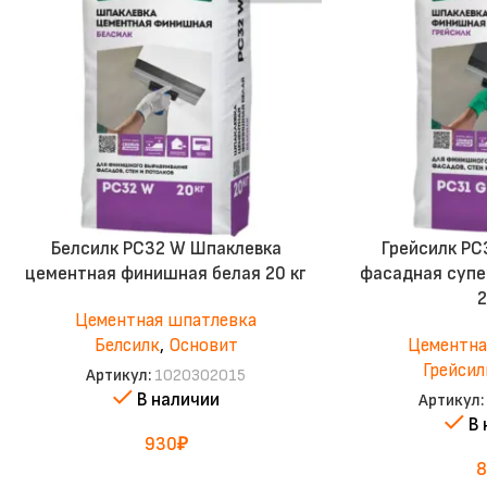
Белсилк PC32 W Шпаклевка
Грейсилк PC
цементная финишная белая 20 кг
фасадная суп
2
Цементная шпатлевка
Белсилк
,
Основит
Цементна
Грейсил
Артикул:
1020302015
В наличии
Артикул:
В
930
₽