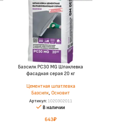
Базсилк PC30 MG Шпаклевка
Белсилк 
фасадная серая 20 кг
цементная 
Цементная шпатлевка
Цемент
Базсилк
,
Основит
Белс
Артикул:
1020302011
Артик
В наличии
643
₽