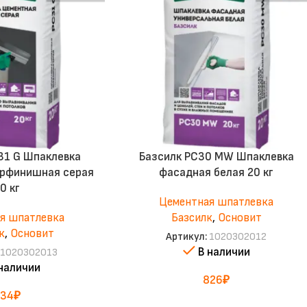
31 G Шпаклевка
Базсилк PC30 MW Шпаклевка
ерфинишная серая
фасадная белая 20 кг
0 кг
Цементная шпатлевка
я шпатлевка
Базсилк
,
Основит
к
,
Основит
Артикул:
1020302012
В наличии
1020302013
 наличии
826
₽
834
₽