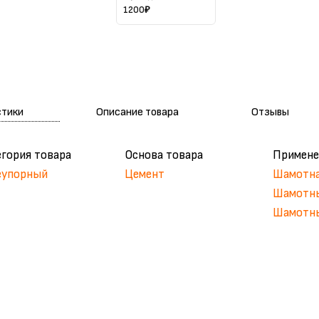
1200
₽
стики
Описание товара
Отзывы
егория товара
Основа товара
Примене
еупорный
Цемент
Шамотна
Шамотн
Шамотны