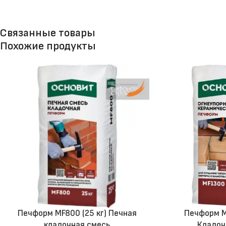
Связанные товары
Похожие продукты
Печформ МF800 (25 кг) Печная
Печформ M
кладочная смесь
Кладоч