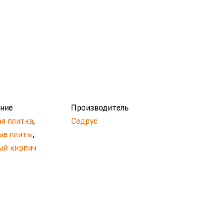
ние
Производитель
я плитка
,
Седрус
ые плиты
,
й кирпич