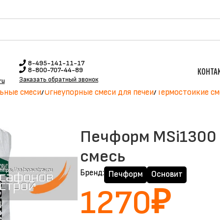
8-495-141-11-17
8-800-707-44-89
КОНТА
Заказать обратный звонок
ru
ьные смеси
Огнеупорные смеси для печей
Термостойкие см
Печформ MSi1300 (
смесь
Бренд:
Печформ
Основит
1270
₽