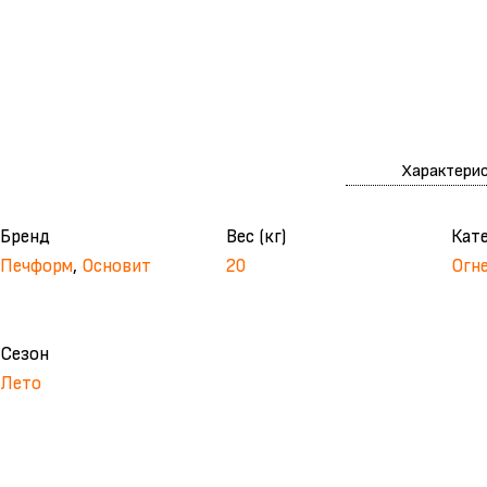
Характери
Бренд
Вес (кг)
Кат
Печформ
,
Основит
20
Огн
Сезон
Лето