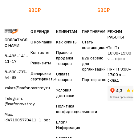
930
₽
630
₽
О БРЕНДЕ
КЛИЕНТАМ
ПАРТНЕРАМ
РЕЖИМ
РАБОТЫ
СВЯЗАТЬСЯ
О компании
Как купить
Стать
С НАМИ
поставщиком
Пн-Пт
Контакты
Правила
10:00-19:00
8-495-141-
продажи
B2B сервис
ч — офис
11-17
Реквизиты
товаров
для
организаций
Пн-Пт 9:00-
8-800-707-
Дилерские
Оплата
17:00 ч —
44-89
сертификаты
товаров
Партнёрство
склад
zakaz@safonovstroy.ru
Условия
доставки
Telegram:
@safonovstroy
Политика
конфиденциальности
Max:
id471605770411_1_bot
Блог /
Информация