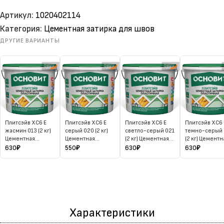
Артикул:
1020402114
Категория:
Цементная затирка для швов
ДРУГИЕ ВАРИАНТЫ
Плитсэйв XC6 E
Плитсэйв XC6 E
Плитсэйв XC6 E
Плитсэйв XC6 
жасмин 013 (2 кг)
серый 020 (2 кг)
светло-серый 021
темно-серый
Цементная
Цементная
(2 кг) Цементная
(2 кг) Цементн
затирка
затирка
затирка
затирка
630
₽
550
₽
630
₽
630
₽
эластичная
эластичная
эластичная
эластичная
Характеристики