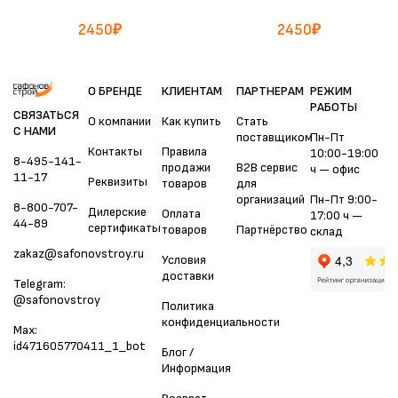
2450
₽
2450
₽
О БРЕНДЕ
КЛИЕНТАМ
ПАРТНЕРАМ
РЕЖИМ
РАБОТЫ
СВЯЗАТЬСЯ
О компании
Как купить
Стать
С НАМИ
поставщиком
Пн-Пт
Контакты
Правила
10:00-19:00
8-495-141-
продажи
B2B сервис
ч — офис
11-17
Реквизиты
товаров
для
организаций
Пн-Пт 9:00-
8-800-707-
Дилерские
Оплата
17:00 ч —
44-89
сертификаты
товаров
Партнёрство
склад
zakaz@safonovstroy.ru
Условия
доставки
Telegram:
@safonovstroy
Политика
конфиденциальности
Max:
id471605770411_1_bot
Блог /
Информация