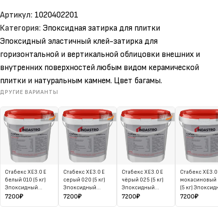
Артикул:
1020402201
Категория:
Эпоксидная затирка для плитки
Эпоксидный эластичный клей-затирка для
горизонтальной и вертикальной облицовки внешних и
внутренних поверхностей любым видом керамической
плитки и натуральным камнем. Цвет багамы.
ДРУГИЕ ВАРИАНТЫ
Стабекс XE3.0 E
Стабекс XE3.0 E
Стабекс XE3.0 E
Стабекс XE3.0
белый 010 (5 кг)
серый 020 (5 кг)
чёрый 025 (5 кг)
мокасиновый
Эпоксидный
Эпоксидный
Эпоксидный
(5 кг) Эпокси
клей-затирка
клей-затирка
клей-затирка
клей-затирка
7200
₽
7200
₽
7200
₽
7200
₽