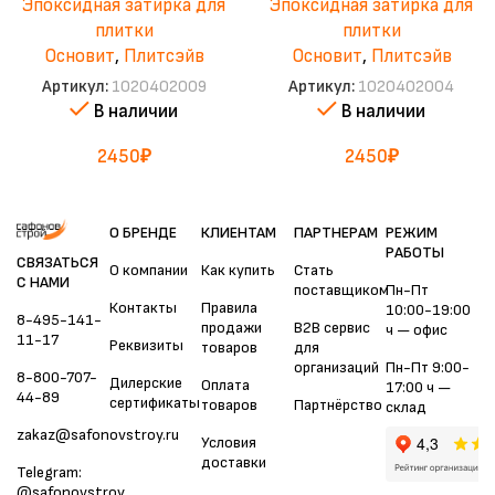
Эпоксидная затирка для
Эпоксидная затирка для
плитки
плитки
Основит
,
Плитсэйв
Основит
,
Плитсэйв
Артикул:
1020402009
Артикул:
1020402004
В наличии
В наличии
2450
₽
2450
₽
О БРЕНДЕ
КЛИЕНТАМ
ПАРТНЕРАМ
РЕЖИМ
РАБОТЫ
СВЯЗАТЬСЯ
О компании
Как купить
Стать
С НАМИ
поставщиком
Пн-Пт
Контакты
Правила
10:00-19:00
8-495-141-
продажи
B2B сервис
ч — офис
11-17
Реквизиты
товаров
для
организаций
Пн-Пт 9:00-
8-800-707-
Дилерские
Оплата
17:00 ч —
44-89
сертификаты
товаров
Партнёрство
склад
zakaz@safonovstroy.ru
Условия
доставки
Telegram:
@safonovstroy