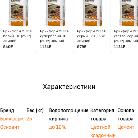
Брикформ МС11 F
Брикформ МС11 F
Брикформ MC11 F
Брикформ MC1
белый 010 (25 кг)
супербелый 011
серый 020 (25 кг)
светло-серый
Зимний
(25 кг) Зимний
Зимний
(25 кг) Зимний
940
₽
1134
₽
979
₽
1134
₽
Характеристики
Бренд
Вес (кг)
Водопоглощение
Категория
Основа
Брикформ
,
25
кирпича
товара
товара
Основит
до 12%
Цветной
Цемент
кладочный