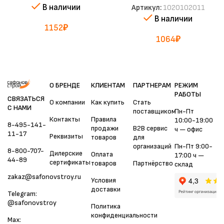
В наличии
Артикул:
1020102011
В наличии
1152
₽
1064
₽
О БРЕНДЕ
КЛИЕНТАМ
ПАРТНЕРАМ
РЕЖИМ
РАБОТЫ
СВЯЗАТЬСЯ
О компании
Как купить
Стать
С НАМИ
поставщиком
Пн-Пт
Контакты
Правила
10:00-19:00
8-495-141-
продажи
B2B сервис
ч — офис
11-17
Реквизиты
товаров
для
организаций
Пн-Пт 9:00-
8-800-707-
Дилерские
Оплата
17:00 ч —
44-89
сертификаты
товаров
Партнёрство
склад
zakaz@safonovstroy.ru
Условия
доставки
Telegram:
@safonovstroy
Политика
конфиденциальности
Max: