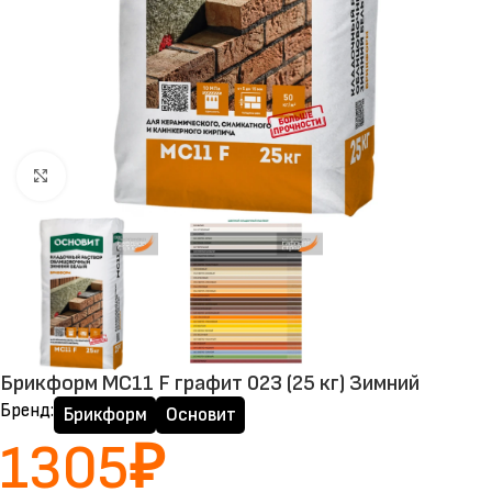
Нажмите, чтобы увеличить
Брикформ MC11 F графит 023 (25 кг) Зимний
Бренд:
Брикформ
Основит
1305
₽