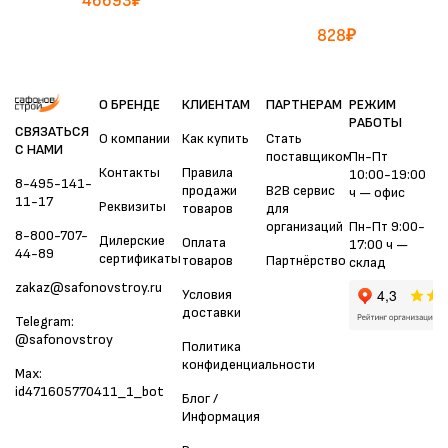
46693
₽
828
₽
О БРЕНДЕ
КЛИЕНТАМ
ПАРТНЕРАМ
РЕЖИМ
РАБОТЫ
СВЯЗАТЬСЯ
О компании
Как купить
Стать
С НАМИ
поставщиком
Пн-Пт
Контакты
Правила
10:00-19:00
8-495-141-
продажи
B2B сервис
ч — офис
11-17
Реквизиты
товаров
для
организаций
Пн-Пт 9:00-
8-800-707-
Дилерские
Оплата
17:00 ч —
44-89
сертификаты
товаров
Партнёрство
склад
zakaz@safonovstroy.ru
Условия
доставки
Telegram:
@safonovstroy
Политика
конфиденциальности
Max:
id471605770411_1_bot
Блог /
Информация