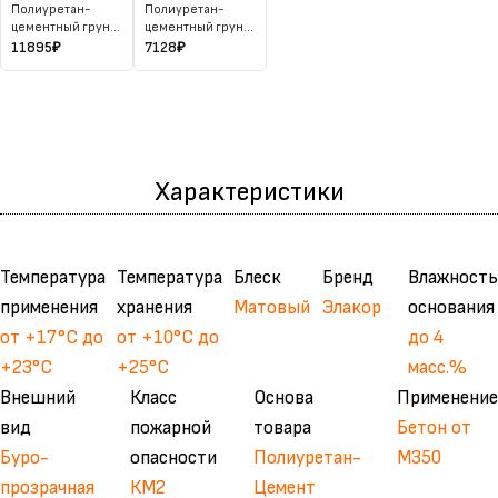
Полиуретан-
Полиуретан-
цементный грунт
цементный грунт
(большая
(средняя фасовка)
11895
₽
7128
₽
фасовка)
Характеристики
Температура
Температура
Блеск
Бренд
Влажность
применения
хранения
Матовый
Элакор
основания
от +17°С до
от +10°С до
до 4
+23°С
+25°С
масс.%
Внешний
Класс
Основа
Применение
вид
пожарной
товара
Бетон от
Буро-
опасности
Полиуретан-
М350
прозрачная
КМ2
Цемент