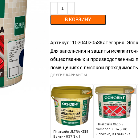
В КОРЗИНУ
Артикул:
1020402053
Категория:
Эпок
Для заполнения и защиты межплиточн
общественных и производственных п
помещениях с высокой проходимость
ДРУГИЕ ВАРИАНТЫ
Плитсэйв XE15 Е
хамелеон 014 (2 кг)
Плитсэйв ULTRA XE15
Эпоксидная затирка
Е антик 037 (1 кг)