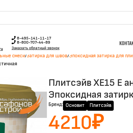
8-495-141-11-17
8-800-707-44-89
КОНТА
Заказать обратный звонок
ru
ьные смеси
Затирка для швов
Эпоксидная затирка для пл
астичная
Плитсэйв XE15 Е ан
Эпоксидная затирк
Бренд:
Основит
Плитсэйв
4210
₽