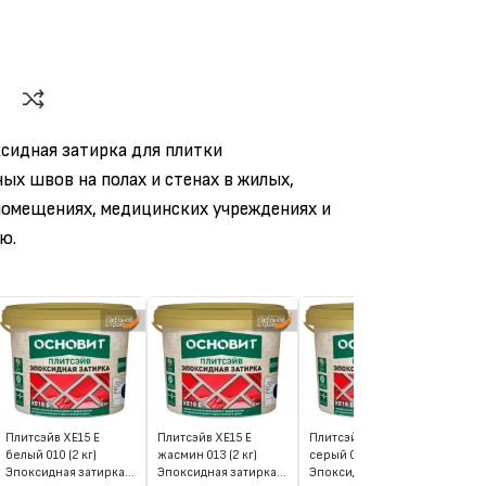
сидная затирка для плитки
ых швов на полах и стенах в жилых,
омещениях, медицинских учреждениях и
ю.
Плитсэйв XE15 Е
Плитсэйв XE15 Е
Плитсэйв XE15 Е
Пли
белый 010 (2 кг)
жасмин 013 (2 кг)
серый 020 (2 кг)
све
Эпоксидная затирка
Эпоксидная затирка
Эпоксидная затирка
кг)