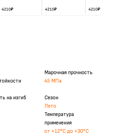
эластичная
эластичная
эластичная
зат
4210
₽
4210
₽
4210
₽
421
Марочная прочность
тойкости
45 МПа
ть на изгиб
Сезон
Лето
Температура
применения
от +12°С до +30°С