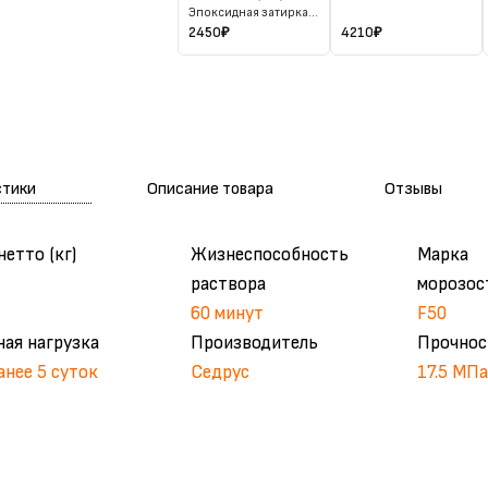
эластичная
Эпоксидная затирка
эластичная
2450
₽
4210
₽
стики
Описание товара
Отзывы
нетто (кг)
Жизнеспособность
Марка
раствора
морозос
60 минут
F50
ная нагрузка
Производитель
Прочнос
анее 5 суток
Седрус
17.5 МПа