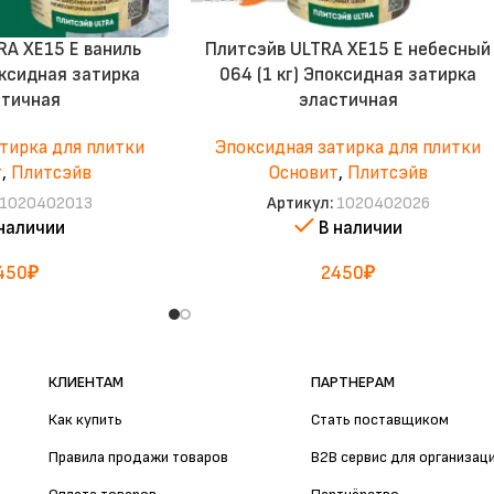
RA XE15 Е ваниль
Плитсэйв ULTRA XE15 Е небесный
оксидная затирка
064 (1 кг) Эпоксидная затирка
стичная
эластичная
тирка для плитки
Эпоксидная затирка для плитки
т
,
Плитсэйв
Основит
,
Плитсэйв
1020402013
Артикул:
1020402026
 наличии
В наличии
450
₽
2450
₽
КЛИЕНТАМ
ПАРТНЕРАМ
Как купить
Стать поставщиком
Правила продажи товаров
B2B сервис для организац