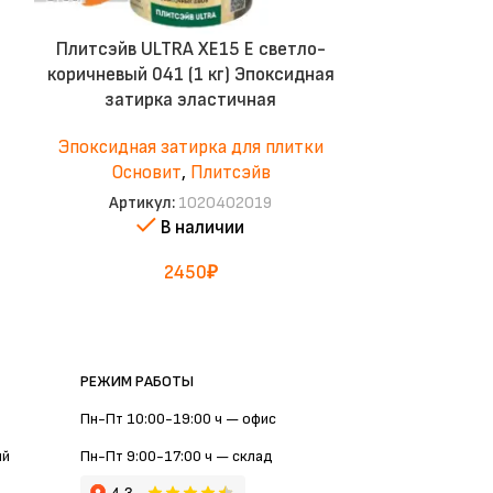
Плитсэйв ULTRA XE15 Е светло-
Плитсэйв UL
коричневый 041 (1 кг) Эпоксидная
(1 кг) Э
затирка эластичная
э
Эпоксидная затирка для плитки
Эпоксидная
Основит
,
Плитсэйв
Осно
Артикул:
1020402019
Артик
В наличии
2450
₽
РЕЖИМ РАБОТЫ
Пн-Пт 10:00-19:00 ч — офис
ий
Пн-Пт 9:00-17:00 ч — склад