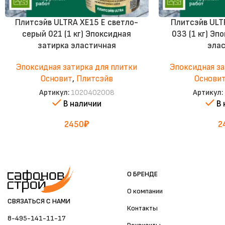
Плитсэйв ULTRA XE15 Е светло-
Плитсэйв ULT
серый 021 (1 кг) Эпоксидная
033 (1 кг) Эп
затирка эластичная
эла
Эпоксидная затирка для плитки
Эпоксидная за
Основит
,
Плитсэйв
Основи
Артикул:
1020402008
Артикул:
В наличии
В
2450
₽
2
О БРЕНДЕ
О компании
СВЯЗАТЬСЯ С НАМИ
Контакты
8-495-141-11-17